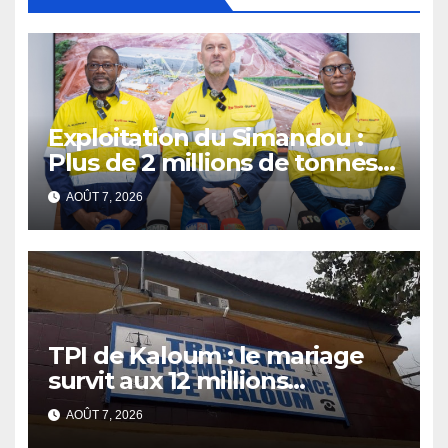
Exploitation du Simandou :
Plus de 2 millions de tonnes
de fer exportées
AOÛT 7, 2026
TPI de Kaloum : le mariage
survit aux 12 millions
détournés
AOÛT 7, 2026