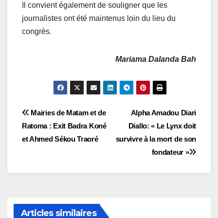
Il convient également de souligner que les
journalistes ont été maintenus loin du lieu du
congrès.
Mariama Dalanda Bah
Navigation
Mairies de Matam et de
Alpha Amadou Diari
Ratoma : Exit Badra Koné
Diallo: « Le Lynx doit
de
et Ahmed Sékou Traoré
survivre à la mort de son
l’article
fondateur »
Articles similaires