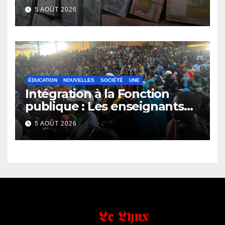
face de la Guinée
5 AOÛT 2026
ÉDUCATION
NOUVELLES
SOCIÉTÉ
UNE
Intégration à la Fonction
publique : Les enseignants
contractuels haussent le ton
5 AOÛT 2026
et menacent