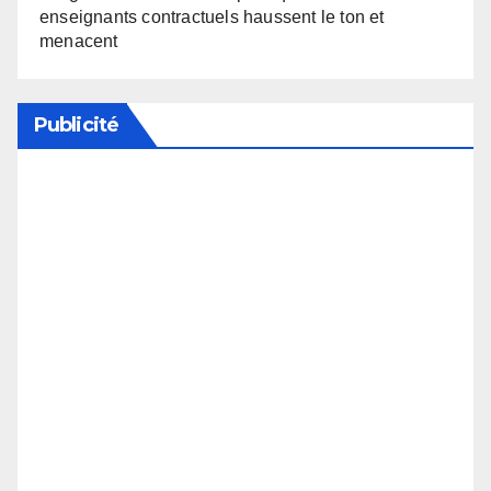
enseignants contractuels haussent le ton et
menacent
Publicité
Soutenez notre média en désactivant votre
bloqueur de publicité