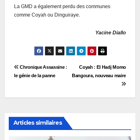
La GMD a également perdu des communes
comme Coyah ou Dinguiraye.
Yacine Diallo
Navigation
Chronique Assassine :
Coyah : El Hadj Momo
le génie de la panne
Bangoura, nouveau maire
de
l’article
Articles similaires