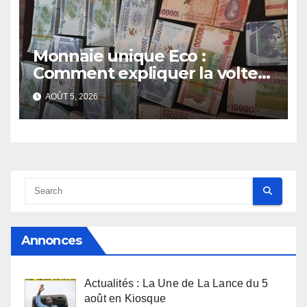
Monnaie unique Eco :
Comment expliquer la volte-
face de la Guinée
AOÛT 5, 2026
Annonces
Actualités : La Une de La Lance du 5
août en Kiosque