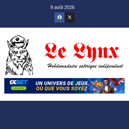
Skip
9 août 2026
to
content