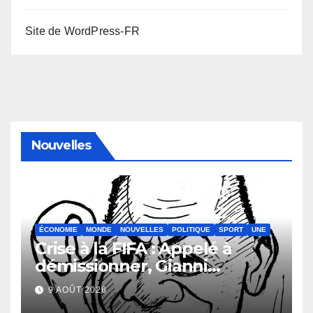
Site de WordPress-FR
Nouvelles
ÉCONOMIE
MONDE
NOUVELLES
POLITIQUE
SPORT
UNE
Crise à la FIFA : Appelé à
démissionner, Gianni
Infantino vacille
9 AOÛT 2026