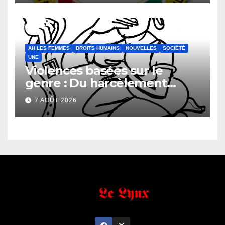
faveur de la Direction
Générale du Budget
AH LES FEMMES
DROITS HUMAINS
NOUVELLES
SOCIÉTÉ
UNE
Violences basées sur le
genre : Du harcèlement
sexuel
7 AOÛT 2026