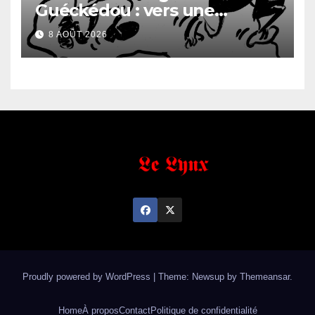
Guéckédou : vers une
démission des conseillés du
8 AOÛT 2026
parti à Ouendé-Kénéma ?
Proudly powered by WordPress
|
Theme: Newsup by
Themeansar
.
Home
À propos
Contact
Politique de confidentialité