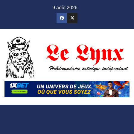
Skip
9 août 2026
to
content