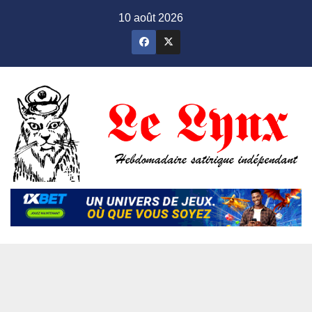
Skip
10 août 2026
to
content