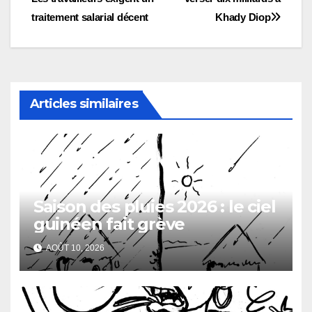
de
traitement salarial décent
Khady Diop
l’article
Articles similaires
Saison des pluies 2026 : le ciel
guinéen fait grève
AOÛT 10, 2026