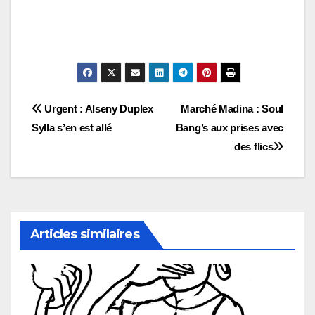
Navigation
Urgent : Alseny Duplex
Marché Madina : Soul
Sylla s’en est allé
Bang’s aux prises avec
de
des flics
l’article
Articles similaires