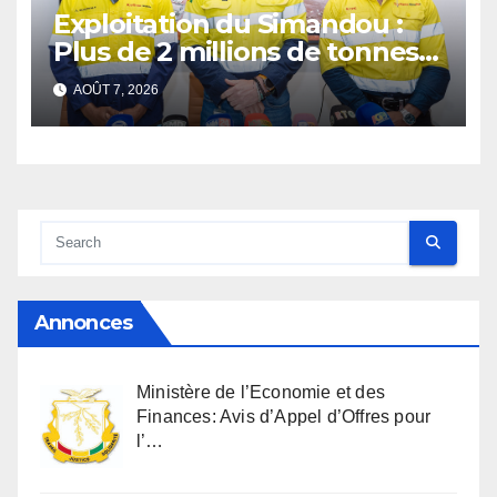
Exploitation du Simandou :
Plus de 2 millions de tonnes
de fer exportées
AOÛT 7, 2026
Annonces
Ministère de l’Economie et des
Finances: Avis d’Appel d’Offres pour
l’…