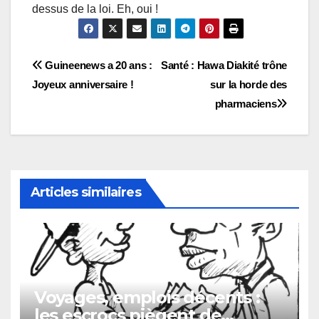
dessus de la loi. Eh, oui !
Navigation
Guineenews a 20 ans :
Santé : Hawa Diakité trône
Joyeux anniversaire !
sur la horde des
de
pharmaciens
l’article
Articles similaires
Voyages, emplois décents :
les escrocs piègent de