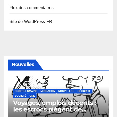
Flux des commentaires
Site de WordPress-FR
Nouvelles
DROITS HUMAINS
MIGRATION
NOUVELLES
SÉCURITÉ
SOCIÉTÉ
UNE
Voyages, emplois décents :
les escrocs piègent de
nombreux jeunes