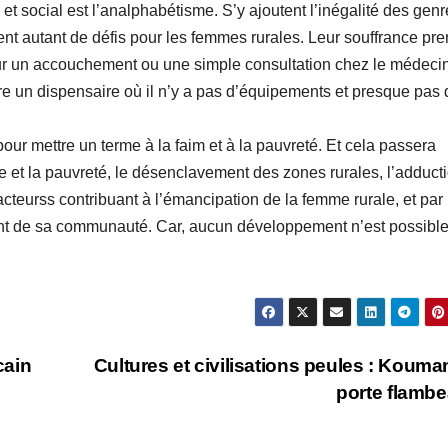
 social est l’analphabétisme. S’y ajoutent l’inégalité des genr
tuent autant de défis pour les femmes rurales. Leur souffrance pr
ur un accouchement ou une simple consultation chez le médecin
dre un dispensaire où il n’y a pas d’équipements et presque pas 
our mettre un terme à la faim et à la pauvreté. Et cela passera
me et la pauvreté, le désenclavement des zones rurales, l’adduct
 facteurss contribuant à l’émancipation de la femme rurale, et par
ment de sa communauté. Car, aucun développement n’est possibl
cain
Cultures et civilisations peules : Kouma
porte flamb