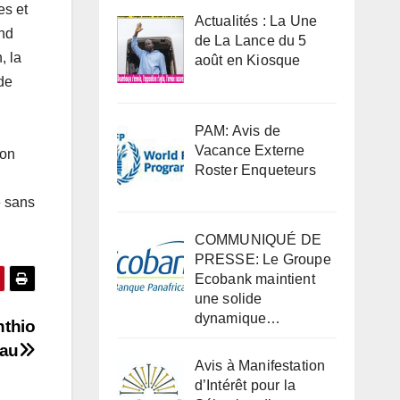
es et
Actualités : La Une
end
de La Lance du 5
, la
août en Kiosque
de
PAM: Avis de
Vacance Externe
ion
Roster Enqueteurs
e sans
COMMUNIQUÉ DE
PRESSE: Le Groupe
Ecobank maintient
une solide
dynamique…
nthio
eau
Avis à Manifestation
d’Intérêt pour la