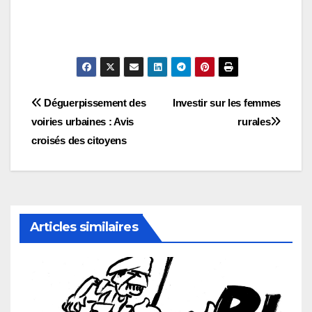
Navigation
Déguerpissement des
Investir sur les femmes
voiries urbaines : Avis
rurales
de
croisés des citoyens
l’article
Articles similaires