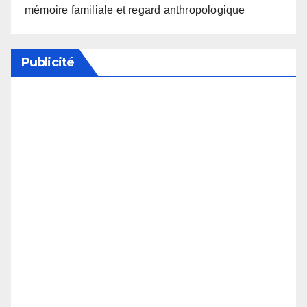
mémoire familiale et regard anthropologique
Publicité
Soutenez notre média en désactivant votre
bloqueur de publicité