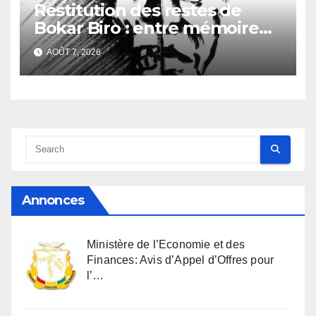
Restitution des restes de
Bokar Biro : entre mémoire
familiale et regard
AOÛT 7, 2026
anthropologique
Annonces
Ministère de l’Economie et des
Finances: Avis d’Appel d’Offres pour
l’…