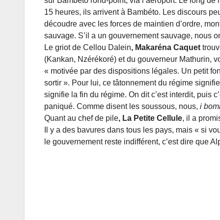
sur Bambéto rond-point, via l’aéroport. Le long de l
15 heures, ils arrivent à Bambéto. Les discours 
découdre avec les forces de maintien d’ordre, mo
sauvage. S’il a un gouvernement sauvage, nous on e
Le griot de Cellou Dalein
, Makaréna Caquet
trouv
(Kankan, Nzérékoré) et du gouverneur Mathurin, vou
« motivée par des dispositions légales. Un petit fo
sortir ». Pour lui, ce tâtonnement du régime signifi
signifie la fin du régime. On dit c’est interdit, pu
paniqué. Comme disent les soussous, nous,
i bom
Quant au chef de pile
, La Petite Cellule
, il a prom
Il y a des bavures dans tous les pays, mais « si v
le gouvernement reste indifférent, c’est dire que A