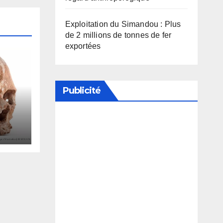
Exploitation du Simandou : Plus
de 2 millions de tonnes de fer
exportées
Publicité
tion
Soutenez notre média en
ar
désactivant votre bloqueur de
de
publicité