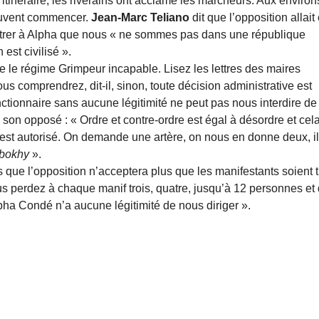
’itinéraire, les riverains ont acclamé les marcheurs. Aux environ
peuvent commencer.
Jean-Marc Teliano
dit que l’opposition allait
ntrer à Alpha que nous « ne sommes pas dans une république
st civilisé ».
e le régime Grimpeur incapable. Lisez les lettres des maires
s comprendrez, dit-il, sinon, toute décision administrative est
nctionnaire sans aucune légitimité ne peut pas nous interdire de
e son opposé : « Ordre et contre-ordre est égal à désordre et cel
is c’est autorisé. On demande une artère, on nous en donne deux, i
bokhy
».
is que l’opposition n’acceptera plus que les manifestants soient 
ous perdez à chaque manif trois, quatre, jusqu’à 12 personnes et
lpha Condé n’a aucune légitimité de nous diriger ».