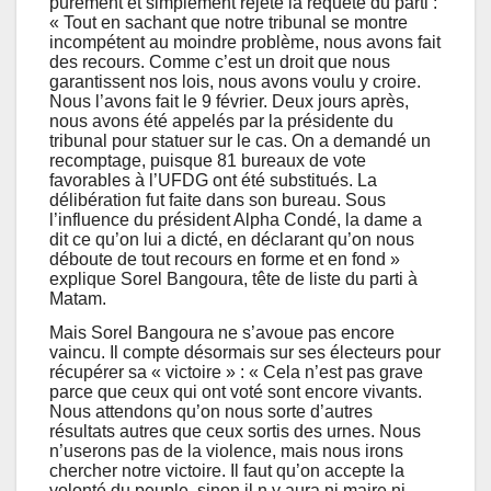
purement et simplement rejeté la requête du parti :
« Tout en sachant que notre tribunal se montre
incompétent au moindre problème, nous avons fait
des recours. Comme c’est un droit que nous
garantissent nos lois, nous avons voulu y croire.
Nous l’avons fait le 9 février. Deux jours après,
nous avons été appelés par la présidente du
tribunal pour statuer sur le cas. On a demandé un
recomptage, puisque 81 bureaux de vote
favorables à l’UFDG ont été substitués. La
délibération fut faite dans son bureau. Sous
l’influence du président Alpha Condé, la dame a
dit ce qu’on lui a dicté, en déclarant qu’on nous
déboute de tout recours en forme et en fond »
explique Sorel Bangoura, tête de liste du parti à
Matam.
Mais Sorel Bangoura ne s’avoue pas encore
vaincu. Il compte désormais sur ses électeurs pour
récupérer sa « victoire » : « Cela n’est pas grave
parce que ceux qui ont voté sont encore vivants.
Nous attendons qu’on nous sorte d’autres
résultats autres que ceux sortis des urnes. Nous
n’userons pas de la violence, mais nous irons
chercher notre victoire. Il faut qu’on accepte la
volonté du peuple, sinon il n y aura ni maire ni