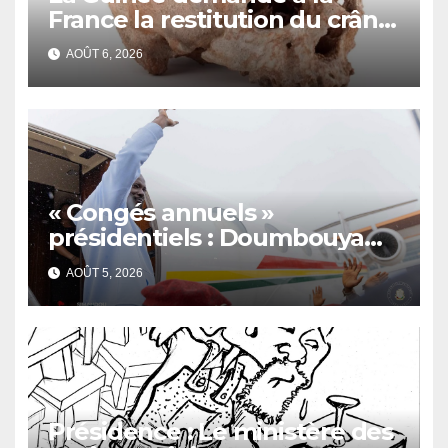
France la restitution du crâne
de Bokar Biro et de trois de
AOÛT 6, 2026
ses proches
« Congés annuels »
présidentiels : Doumbouya
s’envole, l’opposition s’agite,
AOÛT 5, 2026
l’armée rassure
Présidence : Le ministère des