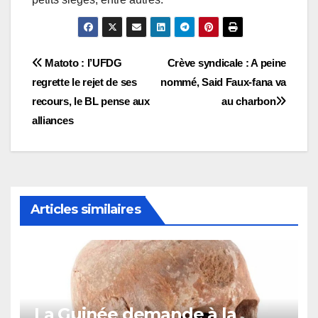
Navigation
Matoto : l’UFDG
Crève syndicale : A peine
regrette le rejet de ses
nommé, Said Faux-fana va
de
recours, le BL pense aux
au charbon
l’article
alliances
Articles similaires
La Guinée demande à la