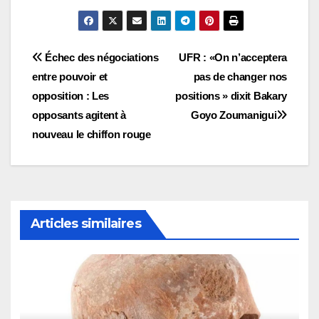
Navigation
Échec des négociations
UFR : «On n’acceptera
entre pouvoir et
pas de changer nos
de
opposition : Les
positions » dixit Bakary
l’article
opposants agitent à
Goyo Zoumanigui
nouveau le chiffon rouge
Articles similaires