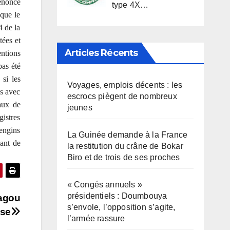
dénoncé
type 4X…
 que le
4 de la
tées et
Articles Récents
entions
pas été
 si les
Voyages, emplois décents : les
us avec
escrocs piègent de nombreux
caux de
jeunes
gistres
engins
La Guinée demande à la France
vant de
la restitution du crâne de Bokar
Biro et de trois de ses proches
« Congés annuels »
présidentiels : Doumbouya
Bagou
s’envole, l’opposition s’agite,
sse
l’armée rassure