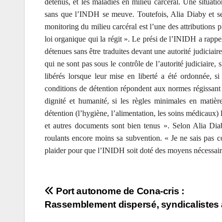
détenus, et les maladies en milieu carcéral. Une situat
sans que l’INDH se meuve. Toutefois, Alia Diaby et ses 
monitoring du milieu carcéral est l’une des attributions
loi organique qui la régit ». Le prési de l’INIDH a rappel
détenues sans être traduites devant une autorité judiciair
qui ne sont pas sous le contrôle de l’autorité judiciaire, s
libérés lorsque leur mise en liberté a été ordonnée, s
conditions de détention répondent aux normes régissant l
dignité et humanité, si les règles minimales en matièr
détention (l’hygiène, l’alimentation, les soins médicaux) l
et autres documents sont bien tenus ». Selon Alia Diab
roulants encore moins sa subvention. « Je ne sais pas c
plaider pour que l’INIDH soit doté des moyens nécessaire
Navigation
Port autonome de Cona-cris :
Rassemblement dispersé, syndicalistes 
de