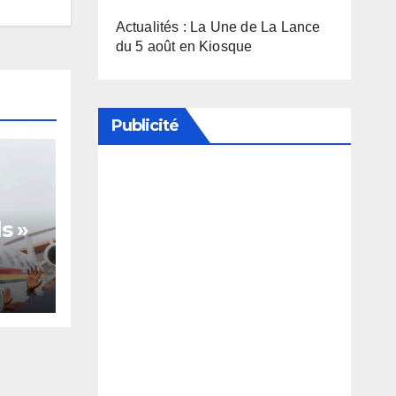
Actualités : La Une de La Lance
du 5 août en Kiosque
Publicité
Soutenez notre média en
désactivant votre bloqueur de
s »
publicité
te,