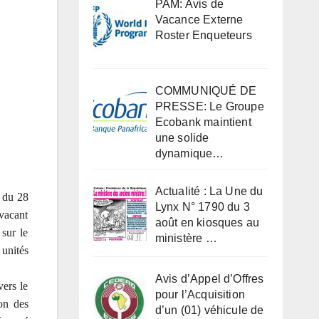
PAM: Avis de
Vacance Externe
Roster Enqueteurs
COMMUNIQUÉ DE
PRESSE: Le Groupe
Ecobank maintient
une solide
dynamique…
Actualité : La Une du
e du 28
Lynx N° 1790 du 3
 vacant
août en kiosques au
 sur le
ministère …
 unités
Avis d’Appel d’Offres
vers le
pour l’Acquisition
ion des
d’un (01) véhicule de