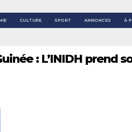
MIE
CULTURE
SPORT
ANNONCES
À 
Guinée : L’INIDH prend s