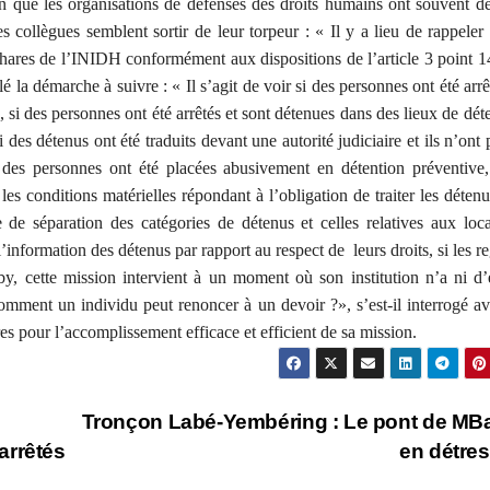
ion que les organisations de défenses des droits humains ont souvent 
collègues semblent sortir de leur torpeur : « Il y a lieu de rappeler
 phares de l’INIDH conformément aux dispositions de l’article 3 point 1
é la démarche à suivre : « Il s’agit de voir si des personnes ont été arrê
e, si des personnes ont été arrêtés et sont détenues dans des lieux de dét
i des détenus ont été traduits devant une autorité judiciaire et ils n’ont 
i des personnes ont été placées abusivement en détention préventive,
es conditions matérielles répondant à l’obligation de traiter les déten
e de séparation des catégories de détenus et celles relatives aux lo
’information des détenus par rapport au respect de leurs droits, si les re
y, cette mission intervient à un moment où son institution n’a ni d’
omment un individu peut renoncer à un devoir ?», s’est-il interrogé a
s pour l’accomplissement efficace et efficient de sa mission.
Tronçon Labé-Yembéring : Le pont de M
arrêtés
en détre