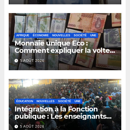
AFRIQUE
ÉCONOMIE
NOUVELLES
SOCIÉTÉ
UNE
Monnaie unique Eco :
Comment expliquer la volte-
face de la Guinée
5 AOÛT 2026
ÉDUCATION
NOUVELLES
SOCIÉTÉ
UNE
Intégration à la Fonction
publique : Les enseignants
contractuels haussent le ton
5 AOÛT 2026