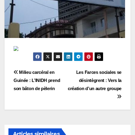
Navigation
Milieu carcéral en
Les Farces sociales se
Guinée : L’INIDH prend
désintègrent : Vers la
de
son bâton de pèlerin
création d’un autre groupe
l’article
Articles similaires