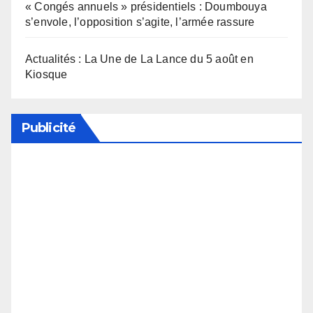
« Congés annuels » présidentiels : Doumbouya
s’envole, l’opposition s’agite, l’armée rassure
Actualités : La Une de La Lance du 5 août en
Kiosque
Publicité
Soutenez notre média en désactivant votre
bloqueur de publicité