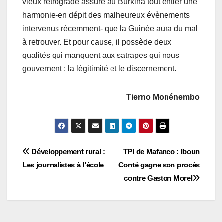
vieux rétrograde assure au Burkina tout entier une
harmonie-en dépit des malheureux évènements
intervenus récemment- que la Guinée aura du mal
à retrouver. Et pour cause, il possède deux
qualités qui manquent aux satrapes qui nous
gouvernent : la légitimité et le discernement.
Tierno Monénembo
Navigation
Développement rural :
TPI de Mafanco : Iboun
Les journalistes à l’école
Conté gagne son procès
de
contre Gaston Morel
l’article