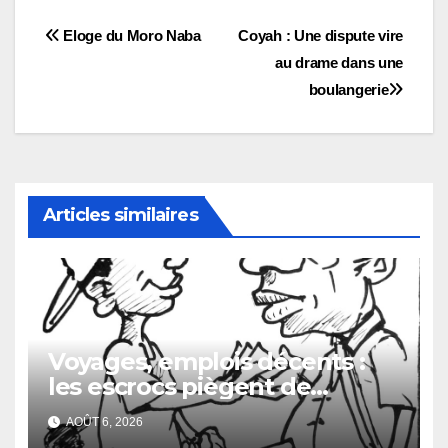
Navigation
Eloge du Moro Naba
Coyah : Une dispute vire
au drame dans une
de
boulangerie
l’article
Articles similaires
Voyages, emplois décents :
les escrocs piègent de
nombreux jeunes
AOÛT 6, 2026