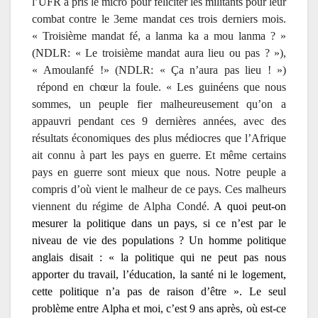
l’UFR a pris le micro pour féliciter les militants pour leur
combat contre le 3eme mandat ces trois derniers mois.
« Troisième mandat fé, a lanma ka a mou lanma ? »
(NDLR: «
Le troisième mandat aura lieu ou pas ? »)
,
« Amoulanfé !» (NDLR: «
Ça n’aura pas lieu ! »)
répond en chœur la foule. « Les guinéens que nous
sommes, un peuple fier malheureusement qu’on a
appauvri pendant ces 9 dernières années, avec des
résultats économiques des plus médiocres que l’Afrique
ait connu à part les pays en guerre. Et même certains
pays en guerre sont mieux que nous. Notre peuple a
compris d’où vient le malheur de ce pays. Ces malheurs
viennent du régime de Alpha Condé.
A quoi peut-on
mesurer la politique dans un pays, si ce n’est par le
niveau de vie des populations ? Un homme politique
anglais disait : « la politique qui ne peut pas nous
apporter du travail, l’éducation, la santé ni le logement,
cette politique n’a pas de raison d’être ». Le seul
problème entre Alpha et moi, c’est 9 ans après, où est-ce