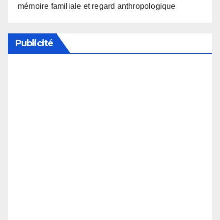
mémoire familiale et regard anthropologique
Publicité
Soutenez notre média en désactivant votre
bloqueur de publicité