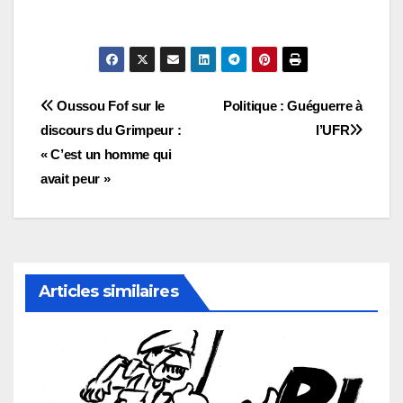
Navigation
Oussou Fof sur le
Politique : Guéguerre à
discours du Grimpeur :
l’UFR
de
« C’est un homme qui
l’article
avait peur »
Articles similaires