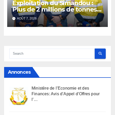
Exploitation du Simandou :
Plus de 2 millions de tonnes
de fer exportées
AOÛT 7, 2026
Annonces
Ministère de l’Economie et des
Finances: Avis d’Appel d’Offres pour
l’…