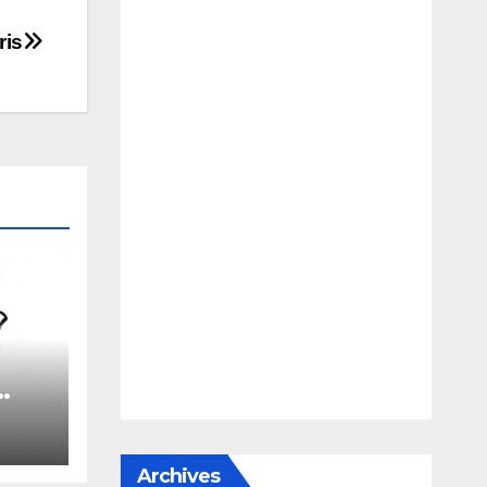
ris
le
Archives