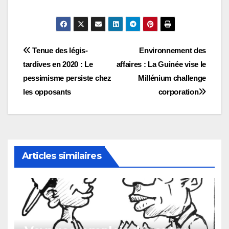
Navigation
Tenue des légis-
Environnement des
tardives en 2020 : Le
affaires : La Guinée vise le
de
pessimisme persiste chez
Millénium challenge
l’article
les opposants
corporation
Articles similaires