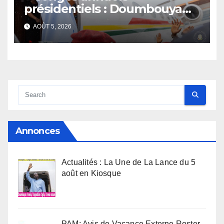
présidentiels : Doumbouya
s’envole, l’opposition s’agite,
AOÛT 5, 2026
l’armée rassure
Annonces
Actualités : La Une de La Lance du 5
août en Kiosque
PAM: Avis de Vacance Externe Roster