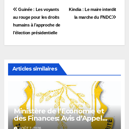
Navigation
Guinée : Les voyants
Kindia : Le maire interdit
au rouge pour les droits
la marche du FNDC
de
humains à l’approche de
l’article
l’élection présidentielle
Articles similaires
Ministère de l’Economie et
des Finances: Avis d’Appel
d’Offres pour l’Achat de
AOÛT 7, 2026