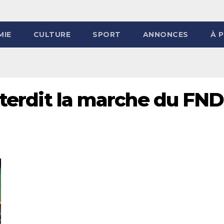
MIE
CULTURE
SPORT
ANNONCES
À 
interdit la marche du FN