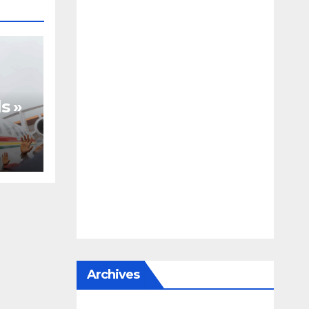
s »
te,
Archives