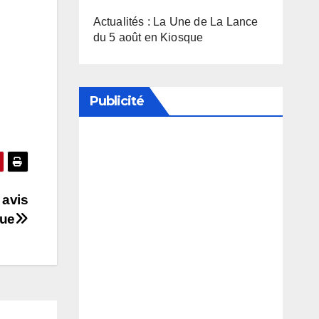
Actualités : La Une de La Lance
du 5 août en Kiosque
Publicité
Soutenez notre média en
désactivant votre bloqueur de
publicité
 avis
que