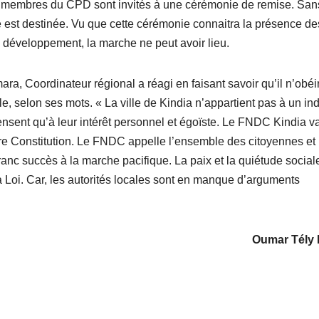
t membres du CPD sont invités à une cérémonie de remise. San
se est destinée. Vu que cette cérémonie connaitra la présence de
 développement, la marche ne peut avoir lieu.
a, Coordinateur régional a réagi en faisant savoir qu’il n’obéi
ble, selon ses mots. « La ville de Kindia n’appartient pas à un ind
ensent qu’à leur intérêt personnel et égoïste. Le FNDC Kindia v
otre Constitution. Le FNDC appelle l’ensemble des citoyennes et
ranc succès à la marche pacifique. La paix et la quiétude social
 la Loi. Car, les autorités locales sont en manque d’arguments
Oumar Tély 