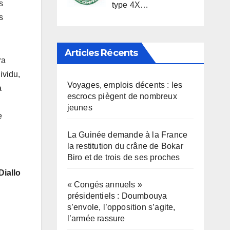
s
type 4X…
s
Articles Récents
ra
ividu,
Voyages, emplois décents : les
a
escrocs piègent de nombreux
jeunes
e
La Guinée demande à la France
la restitution du crâne de Bokar
Biro et de trois de ses proches
Diallo
« Congés annuels »
présidentiels : Doumbouya
s’envole, l’opposition s’agite,
l’armée rassure