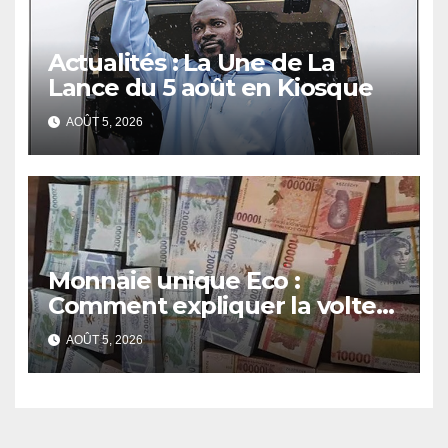
Actualités : La Une de La
Lance du 5 août en Kiosque
AOÛT 5, 2026
Monnaie unique Eco :
Comment expliquer la volte-
face de la Guinée
AOÛT 5, 2026