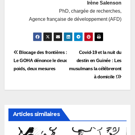
Irène Salenson
PhD, chargée de recherches,
Agence française de développement (AFD)
Navigation
Blocage des frontières :
Covid-19 et la nuit du
Le GOHA dénonce le deux
destin en Guinée : Les
de
poids, deux mesures
musulmans la célébreront
l’article
à domicile !
Articles similaires