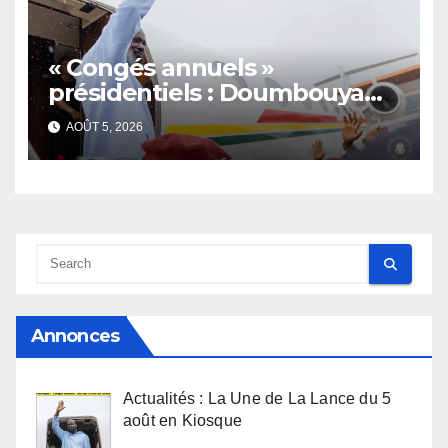
« Congés annuels »
présidentiels : Doumbouya
s’envole, l’opposition s’agite,
AOÛT 5, 2026
l’armée rassure
Annonces
Actualités : La Une de La Lance du 5
août en Kiosque