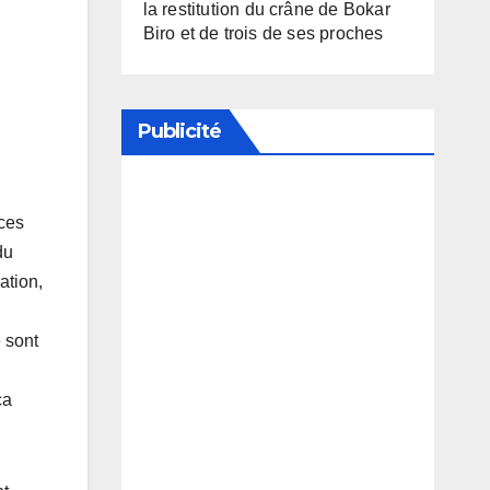
la restitution du crâne de Bokar
Biro et de trois de ses proches
Publicité
Soutenez notre média en
nces
désactivant votre bloqueur de
du
publicité
ation,
 sont
ça