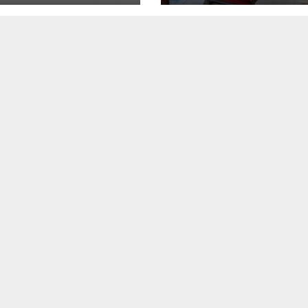
 et de trois de
l’opposition s’agi
proches
l’armée rassure