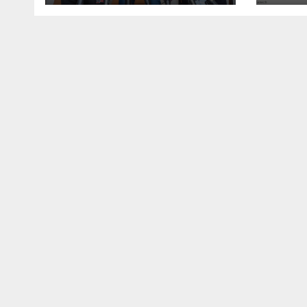
Biro
ses 