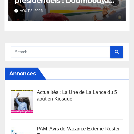
présidentiels : Doumbouya
s’envole, l’opposition s’agite,
AOÛT 5, 2026
l’armée rassure
Annonces
Actualités : La Une de La Lance du 5
août en Kiosque
PAM: Avis de Vacance Externe Roster