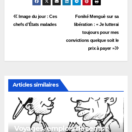
Navigation
Image du jour : Ces
Foniké Menguè sur sa
chefs d’États malades
libération : « Je lutterai
de
toujours pour mes
l’article
convictions quelque soit le
prix à payer »
Articles similaires
Voyages, emplois décents :