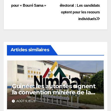
Navigation
pour « Bouré Sama »
électoral : Les candidats
de
optent pour les recours
l’article
individuels
Articles similaires
Guinée: les autorités signent
la convention minière de la
société Nimba Mining
AOÛT 9, 2026
Company