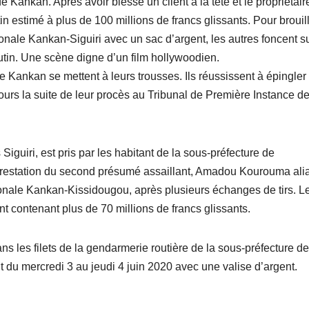
Kankan. Après avoir blessé un client à la tête et le propriétair
in estimé à plus de 100 millions de francs glissants. Pour brouil
onale Kankan-Siguiri avec un sac d’argent, les autres foncent su
tin. Une scène digne d’un film hollywoodien.
 Kankan se mettent à leurs trousses. Ils réussissent à épingler 
ours la suite de leur procès au Tribunal de Première Instance d
iguiri, est pris par les habitant de la sous-préfecture de
arrestation du second présumé assaillant, Amadou Kourouma ali
tionale Kankan-Kissidougou, après plusieurs échanges de tirs. L
nt contenant plus de 70 millions de francs glissants.
les filets de la gendarmerie routière de la sous-préfecture de
t du mercredi 3 au jeudi 4 juin 2020 avec une valise d’argent.