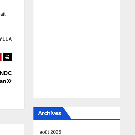
ait
SYLLA
 FNDC
lan
Archives
août 2026