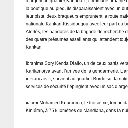
d’argent au quartier Kabada 1, commune urbaine de 
la boutique au pied, ils disparaissaient avec un but
leur piste, deux braqueurs empruntent la route nati
nationale Kankan-Kissidougou avec leur part du bu
Alertés, les pandores de la brigade de recherche de
des quatre présumés assaillants qui attendent touj
Kankan.
Ibrahima Sory Kenda Diallo, un de ceux partis vers S
Karifamorya avant l’arrivée de la gendarmerie. L’
« Français », survient au quartier Bordo sur la na
services de sécurité l’épinglent avec un sac d’arge
«Joe» Mohamed Kourouma, le troisième, tombe dans 
Kiniéran, à 75 kilomètres de Mandiana, dans la nui