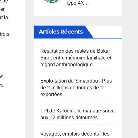
e de
type 4X…
ler
r la
Articles Récents
trois
e
Restitution des restes de Bokar
Biro : entre mémoire familiale et
regard anthropologique
as
Exploitation du Simandou : Plus
es
de 2 millions de tonnes de fer
exportées
TPI de Kaloum : le mariage survit
aux 12 millions détournés
Voyages, emplois décents : les