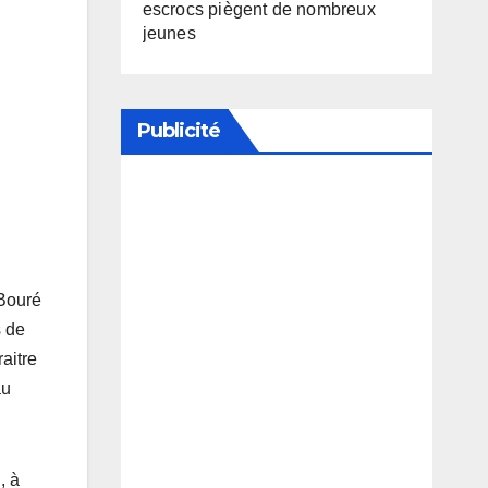
escrocs piègent de nombreux
jeunes
Publicité
Soutenez notre média en
désactivant votre bloqueur de
publicité
 Bouré
s de
aitre
au
, à