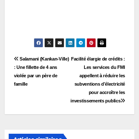
Navigation
Salamani (Kankan-Ville)
Facilité élargie de crédits :
: Une fillette de 4 ans
Les services du FMI
de
violée par un père de
appellent à réduire les
l’article
famille
subventions d’électricité
pour accroître les
investissements publics