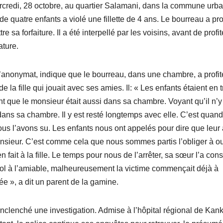
ercredi, 28 octobre, au quartier Salamani, dans la commune urb
uatre enfants a violé une fillette de 4 ans. Le bourreau a pro
 sa forfaiture. Il a été interpellé par les voisins, avant de profit
ature.
d’anonymat, indique que le bourreau, dans une chambre, a profit
la fille qui jouait avec ses amies. Il: « Les enfants étaient en t
 que le monsieur était aussi dans sa chambre. Voyant qu’il n’y
le dans sa chambre. Il y est resté longtemps avec elle. C’est quand
nous l’avons su. Les enfants nous ont appelés pour dire que leur
ieur. C’est comme cela que nous sommes partis l’obliger à ou
en fait à la fille. Le temps pour nous de l’arrêter, sa sœur l’a cons
e viol à l’amiable, malheureusement la victime commençait déjà à
ée », a dit un parent de la gamine.
enclenché une investigation. Admise à l’hôpital régional de Kan