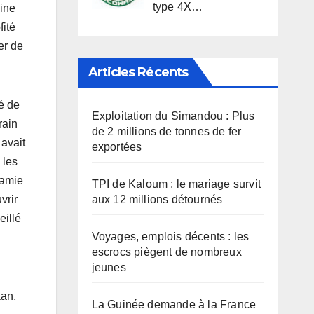
type 4X…
aine
fité
er de
Articles Récents
é de
Exploitation du Simandou : Plus
rain
de 2 millions de tonnes de fer
 avait
exportées
 les
 amie
TPI de Kaloum : le mariage survit
aux 12 millions détournés
vrir
eillé
Voyages, emplois décents : les
escrocs piègent de nombreux
jeunes
kan,
La Guinée demande à la France