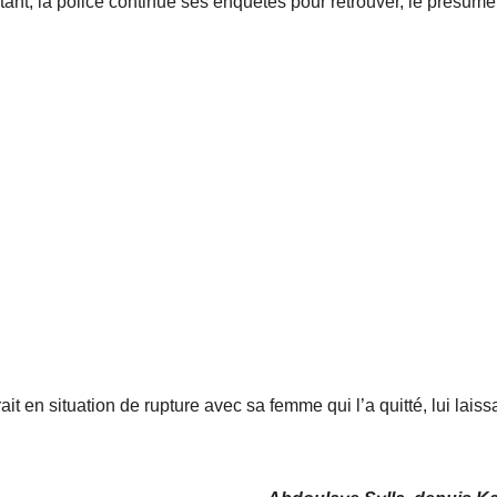
nstant, la police continue ses enquêtes pour retrouver, le présumé
it en situation de rupture avec sa femme qui l’a quitté, lui laiss