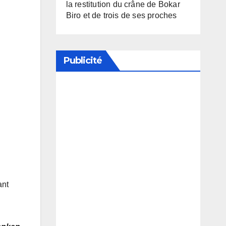
la restitution du crâne de Bokar
Biro et de trois de ses proches
Publicité
Soutenez notre média en
désactivant votre bloqueur de
publicité
ant