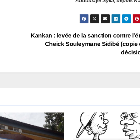
Abdoulaye Sylla, depuis K
Kankan : levée de la sanction contre l’ér
Cheick Souleymane Sidibé (copie 
décisi