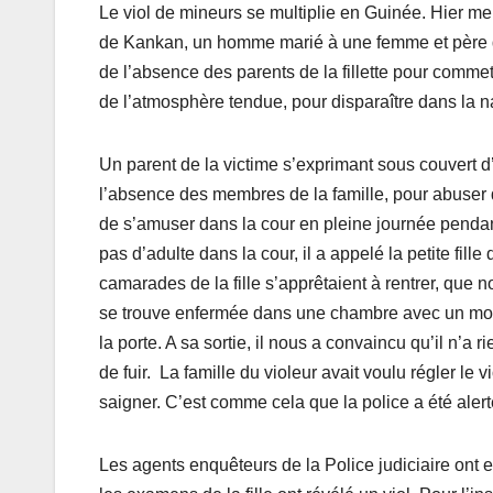
Le viol de mineurs se multiplie en Guinée. Hier m
de Kankan, un homme marié à une femme et père de q
de l’absence des parents de la fillette pour commettre
de l’atmosphère tendue, pour disparaître dans la n
Un parent de la victime s’exprimant sous couvert 
l’absence des membres de la famille, pour abuser de 
de s’amuser dans la cour en pleine journée pendant
pas d’adulte dans la cour, il a appelé la petite fil
camarades de la fille s’apprêtaient à rentrer, que 
se trouve enfermée dans une chambre avec un mons
la porte. A sa sortie, il nous a convaincu qu’il n’a ri
de fuir. La famille du violeur avait voulu régler l
saigner. C’est comme cela que la police a été alert
Les agents enquêteurs de la Police judiciaire ont 