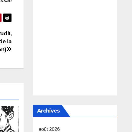
ankan
udit,
de la
on)
Archives
août 2026