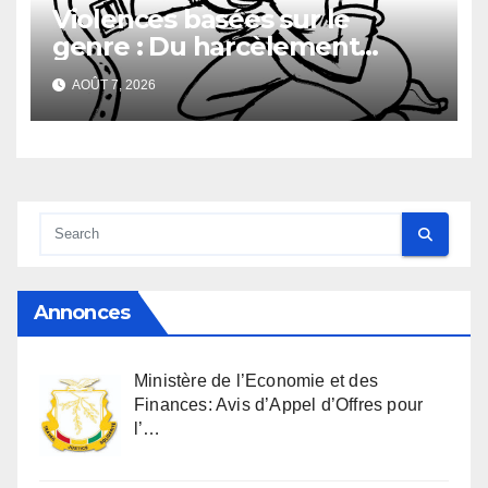
Violences basées sur le
genre : Du harcèlement
sexuel
AOÛT 7, 2026
Annonces
Ministère de l’Economie et des
Finances: Avis d’Appel d’Offres pour
l’…