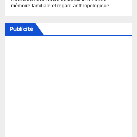
mémoire familiale et regard anthropologique
Publicité
Soutenez notre média en désactivant votre
bloqueur de publicité