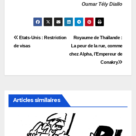
Oumar Tély Diallo
Navigation
Etats-Unis : Restriction
Royaume de Thaïlande :
de visas
La peur de la rue, comme
de
chez Alpha, l’Empereur de
l’article
Conakry
Articles similaires