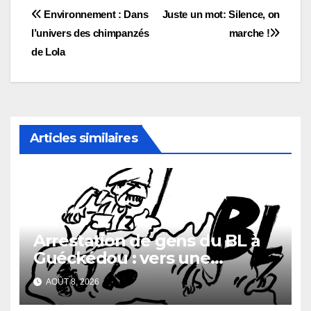
Navigation
Environnement : Dans
Juste un mot: Silence, on
l’univers des chimpanzés
marche !
de
de Lola
l’article
Articles similaires
Arrestation de gens du BL à
Guéckédou : vers une
démission des conseillés du
AOÛT 8, 2026
parti à Ouendé-Kénéma ?