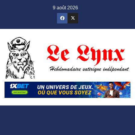
Skip
9 août 2026
to
content