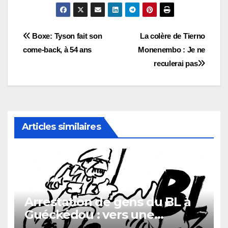
Navigation
Boxe: Tyson fait son
La colère de Tierno
come-back, à 54 ans
Monenembo : Je ne
de
reculerai pas
l’article
Articles similaires
Arrestation de gens du BL à
Guéckédou : vers une
démission des conseillés du