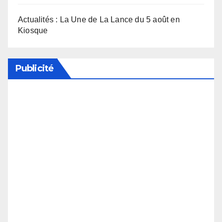
Actualités : La Une de La Lance du 5 août en
Kiosque
Publicité
Soutenez notre média en désactivant votre
bloqueur de publicité