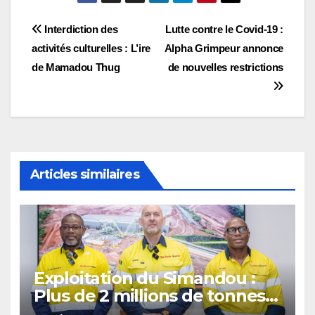
Navigation
Interdiction des
Lutte contre le Covid-19 :
activités culturelles : L’ire
Alpha Grimpeur annonce
de
de Mamadou Thug
de nouvelles restrictions
l’article
Articles similaires
Exploitation du Simandou :
Plus de 2 millions de tonnes
de fer exportées