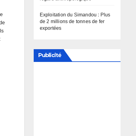
ue
Exploitation du Simandou : Plus
de 2 millions de tonnes de fer
 de
exportées
ls
t
Publicité
Soutenez notre média en
désactivant votre bloqueur de
publicité