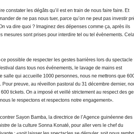
 constater les dégâts qu’il est en train de nous faire faire. Et
emander de ne pas nous tuer, parce qu’on ne peut pas investir pr
é. On va dire quoi ? Imaginez des dépenses comme ça, après ils
 mesures sont prises pour interdire tel ou tel évènements. Cela
st-ce possible de respecter les gestes barrières lors du spectacle
estival dans tous nos événements, le lavage de mains est
e salle qui accueille 1000 personnes, nous ne mettrons que 60
n. Pour preuve, au réveillon pastoral du 31 décembre dernier, no
600 tickets. On a imposé et veillé strictement au respect des ge
ue nous le respectons et respectons notre engagement».
contrer Sayon Bamba, la directrice de l’Agence guinéenne des
istre de la culture Sonna Konaté, pour aller vers le chef du
vante : «soit laisser les spectacles se dérouler, soit nous remb