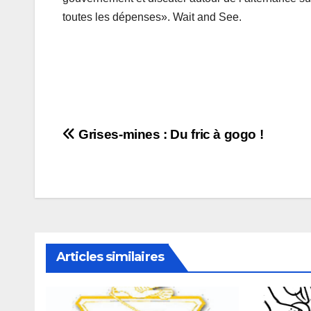
toutes les dépenses». Wait and See.
Navigation
Grises-mines : Du fric à gogo !
de
l’article
Articles similaires