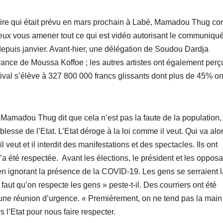
u Rire qui était prévu en mars prochain à Labé, Mamadou Thug co
je peux vous amener tout ce qui est vidéo autorisant le communiqu
depuis janvier. Avant-hier, une délégation de Soudou Dardja
vance de Moussa Koffoe ; les autres artistes ont également perç
ival s’élève à 327 800 000 francs glissants dont plus de 45% on
Mamadou Thug dit que cela n’est pas la faute de la population,
iblesse de l’Etat. L’Etat déroge à la loi comme il veut. Qui va alor
eut et il interdit des manifestations et des spectacles. Ils ont
a été respectée. Avant les élections, le président et les opposa
 en ignorant la présence de la COVID-19. Les gens se serraient l
aut qu’on respecte les gens » peste-t-il. Des courriers ont été
 une réunion d’urgence. « Premièrement, on ne tend pas la main
 l’Etat pour nous faire respecter.