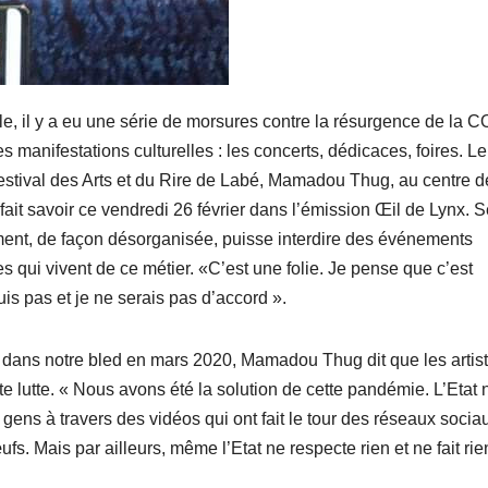
ale, il y a eu une série de morsures contre la résurgence de la 
es manifestations culturelles : les concerts, dédicaces, foires. Le
stival des Arts et du Rire de Labé, Mamadou Thug, au centre d
a fait savoir ce vendredi 26 février dans l’émission Œil de Lynx. 
ement, de façon désorganisée, puisse interdire des événements
nes qui vivent de ce métier. «C’est une folie. Je pense que c’est
is pas et je ne serais pas d’accord ».
 dans notre bled en mars 2020, Mamadou Thug dit que les artist
te lutte. « Nous avons été la solution de cette pandémie. L’Etat 
ens à travers des vidéos qui ont fait le tour des réseaux socia
ufs. Mais par ailleurs, même l’Etat ne respecte rien et ne fait rie