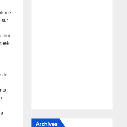
nfirme
é sur
u leur
t été
s le
nts
a
 à
Archives