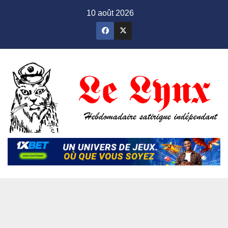
Skip
10 août 2026
to
content