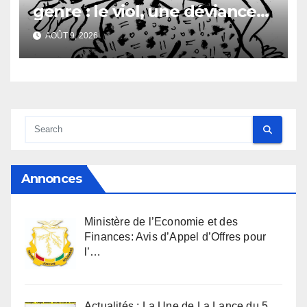
genre : le viol, une déviance
aussi vieille que l’humanité
AOÛT 9, 2026
Annonces
Ministère de l’Economie et des
Finances: Avis d’Appel d’Offres pour
l’…
Actualités : La Une de La Lance du 5