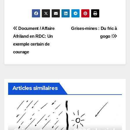
Navigation
Document / Affaire
Grises-mines : Du fric à
Afriland en RDC: Un
gogo !
de
exemple certain de
l’article
courage
Articles similaires