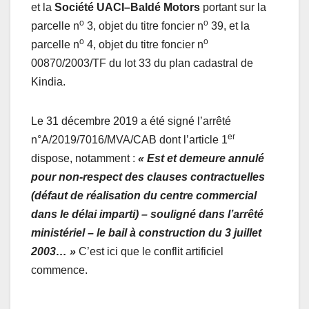
et la
Société UACI–Baldé Motors
portant sur la
o
o
parcelle n
3, objet du titre foncier n
39, et la
o
o
parcelle n
4, objet du titre foncier n
00870/2003/TF du lot 33 du plan cadastral de
Kindia.
Le 31 décembre 2019 a été signé l’arrêté
er
n°A/2019/7016/MVA/CAB dont l’article 1
dispose, notamment :
« Est et demeure annulé
pour non-respect des clauses contractuelles
(défaut de réalisation du centre commercial
dans le délai imparti) – souligné dans l’arrêté
ministériel – le bail à construction du 3 juillet
2003… »
C’est ici que le conflit artificiel
commence.