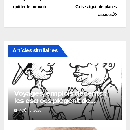
Navigation
quitter le pouvoir
Crise aiguë de places
de
assises
l’article
Articles similaires
Voyages, emplois décents :
les escrocs piègent de
nombreux jeunes
AOÛT 6, 2026