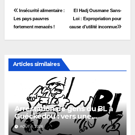
Navigation
Insécurité alimentaire :
El Hadj Ousmane Sans-
Les pays pauvres
Loi : Expropriation pour
de
fortement menacés !
cause d’utilité inconnue
l’article
Articles similaires
Arrestation de gens du BL à
Guéckédou : vers une
démission des conseillés du
AOÛT 8, 2026
parti à Ouendé-Kénéma ?