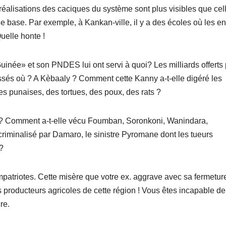
 réalisations des caciques du système sont plus visibles que cel
e base. Par exemple, à Kankan-ville, il y a des écoles où les en
Quelle honte !
Guinée» et son PNDES lui ont servi à quoi? Les milliards offerts
assés où ? A Kèbaaly ? Comment cette Kanny a-t-elle digéré les
es punaises, des tortues, des poux, des rats ?
z ? Comment a-t-elle vécu Foumban, Soronkoni, Wanindara,
minalisé par Damaro, le sinistre Pyromane dont les tueurs
?
mpatriotes. Cette misère que votre ex. aggrave avec sa fermetur
 producteurs agricoles de cette région ! Vous êtes incapable de 
re.