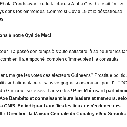
 Ebola Condé ayant cédé la place à Alpha Covid, c’était fini, voi
pays dans les emmerdes. Comme si Covid-19 et la désastreuse
as.
ns à notre
Oyé de Maci
r, il a passé son temps à s’auto-satisfaire, à se beurrer les tar
t combien il a empoché, combien d’immeubles il a construits.
ent, malgré les votes des électeurs Guinéens? Prostitué politiq
oliticard alimentaire et sans vergogne, alors roulant pour l’UFDG
s du Grimpeur, suce ses chaussettes !
Pire. Maîtrisant parfaitem
Axe Bambéto et connaissant leurs leaders et meneurs, sel
a CMIS. En indiquant aux flics les lieux de résidence des
illir. Direction, la Maison Centrale de Conakry et/ou Soronko