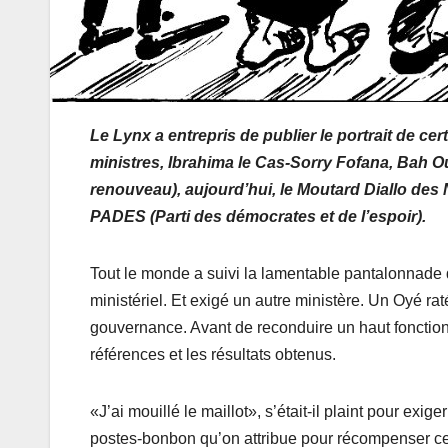
Le Lynx a entrepris de publier le portrait de c
ministres, Ibrahima le Cas-Sorry Fofana, Bah 
renouveau), aujourd’hui, le Moutard Diallo d
PADES (Parti des démocrates et de l’espoir).
Tout le monde a suivi la lamentable pantalonnade d
ministériel. Et exigé un autre ministère. Un Oyé raté
gouvernance. Avant de reconduire un haut fonctio
références et les résultats obtenus.
«J’ai mouillé le maillot», s’était-il plaint pour exi
postes-bonbon qu’on attribue pour récompenser ceu