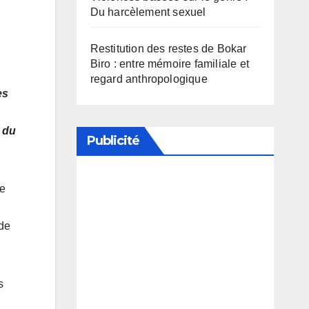
Du harcèlement sexuel
Restitution des restes de Bokar
Biro : entre mémoire familiale et
regard anthropologique
es
 du
Publicité
te
Soutenez notre média en
désactivant votre bloqueur de
 de
publicité
s