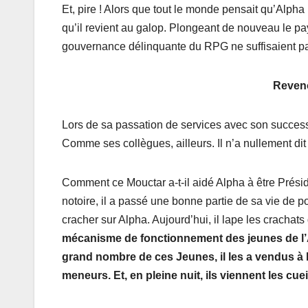
Et, pire ! Alors que tout le monde pensait qu’Alpha
qu’il revient au galop. Plongeant de nouveau le 
gouvernance délinquante du RPG ne suffisaient p
Reveno
Lors de sa passation de services avec son successeu
Comme ses collègues, ailleurs. Il n’a nullement di
Comment ce Mouctar a-t-il aidé Alpha à être Présid
notoire, il a passé une bonne partie de sa vie de p
cracher sur Alpha. Aujourd’hui, il lape les crachat
mécanisme de fonctionnement des jeunes de l’
grand nombre de ces Jeunes, il les a vendus à l
meneurs. Et, en pleine nuit, ils viennent les cue