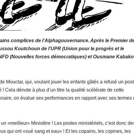
ertains complices de l’Alphagouvernance. Après le Premier d
Oussou Koutchoun de l’UPR (Union pour le progrès et le
es NFD (Nouvelles forces démocratiques) et Ousmane Kabako
e Mouctar, qui, voulant jouer les enfants gâtés a refusé un pos
 ! Cela dénote à plus d’un titre la qualité scélérate de cette
nnaire, on évalue ses performances en rapport avec ses termes
ger un «meilleur» Ministère ! Les postes ministériels, c’est donc de
x qui ont «sué sang et eau» ! Et les copains, les copines, les