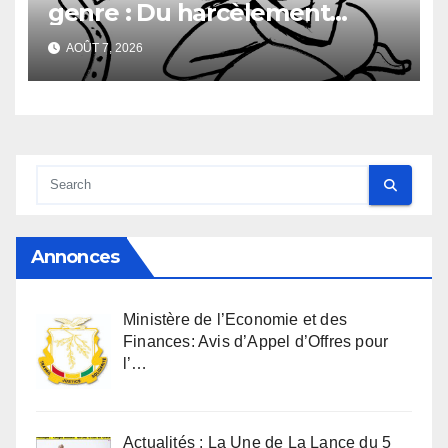
genre : Du harcèlement
sexuel
AOÛT 7, 2026
Annonces
Ministère de l’Economie et des
Finances: Avis d’Appel d’Offres pour
l’…
Actualités : La Une de La Lance du 5