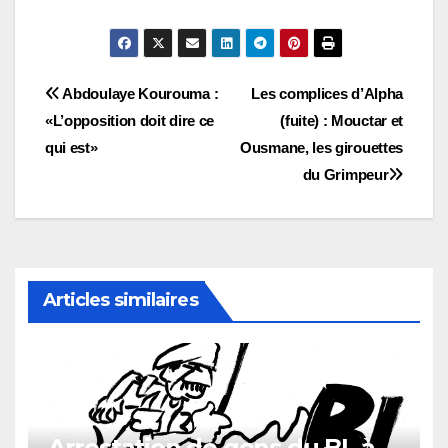
Navigation
Abdoulaye Kourouma :
Les complices d’Alpha
«L’opposition doit dire ce
(fuite) : Mouctar et
de
qui est»
Ousmane, les girouettes
l’article
du Grimpeur
Articles similaires
Arrestation de gens du BL à