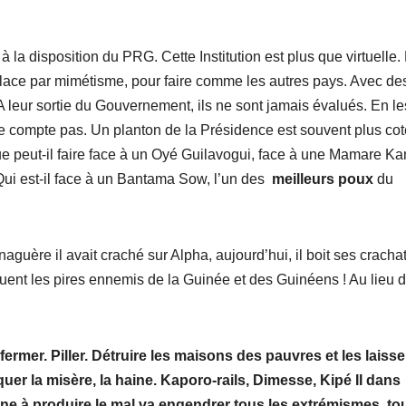
 la disposition du PRG. Cette Institution est plus que virtuelle.
 place par mimétisme, pour faire comme les autres pays. Avec de
 A leur sortie du Gouvernement, ils ne sont jamais évalués. En le
ne compte pas. Un planton de la Présidence est souvent plus co
que peut-il faire face à un Oyé Guilavogui, face à une Mamare K
Qui est-il face à un Bantama Sow, l’un des
meilleurs
poux
du
naguère il avait craché sur Alpha, aujourd’hui, il boit ses crachat
ituent les pires ennemis de la Guinée et des Guinéens ! Au lieu 
fermer. Piller. Détruire les maisons des pauvres et les laisse
uer la misère, la haine. Kaporo-rails, Dimesse, Kipé II dans
hine à produire le mal va engendrer tous les extrémismes, to