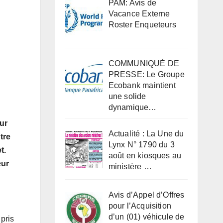
PAM: Avis de
Vacance Externe
Roster Enqueteurs
COMMUNIQUÉ DE
PRESSE: Le Groupe
Ecobank maintient
une solide
dynamique…
our
Actualité : La Une du
tre
Lynx N° 1790 du 3
t.
août en kiosques au
eur
ministère …
Avis d’Appel d’Offres
pour l’Acquisition
d’un (01) véhicule de
pris