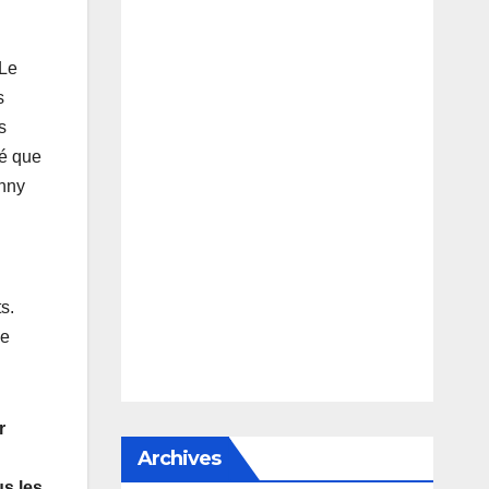
 Le
s
s
té que
anny
s.
de
r
Archives
us les