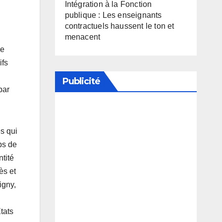
Intégration à la Fonction
publique : Les enseignants
contractuels haussent le ton et
menacent
le
ifs
Publicité
par
Soutenez notre média en
és qui
désactivant votre bloqueur de
ps de
publicité
tité
ès et
igny,
tats