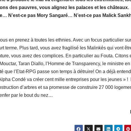
ns des pauvres, vous alignez les palaces et les châteaux.
ourne… N’est-ce pas Mory Sangaré… N’est-ce pas Malick San
ous en prenez à toutes les ethnies. Avec un focus particulier sur
rt terme. Plus tard, vous avez fragilisé les Malinkés qui vont êtr
nture, vous avez des complices. En particulier au Fouta. Citons 
uctar, Taran Diallo, l’Homme de Transparency, le ministre en
eté que l’Etat-RPG passe son temps à détruire! On a déjà enten
« Alpha Condé va créer cent mille entreprises pour les jeunes » !
construction d’arbres et sa promesse de construire 27 000 logeme
enfer par le bout du nez…