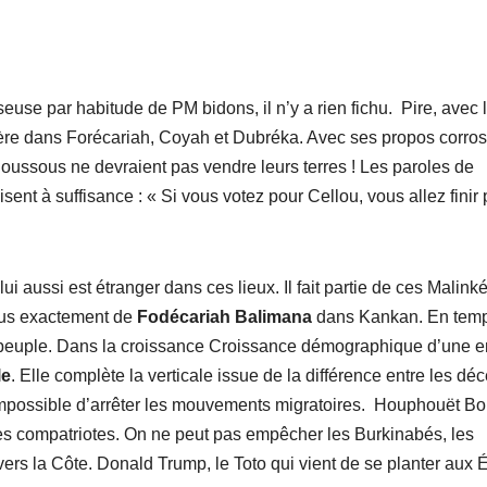
seuse par habitude de PM bidons, il n’y a rien fichu. Pire, avec 
ière dans Forécariah, Coyah et Dubréka. Avec ses propos corros
s Soussous ne devraient pas vendre leurs terres ! Les paroles de
t à suffisance : « Si vous votez pour Cellou, vous allez finir 
ui aussi est étranger dans ces lieux. Il fait partie de ces Malink
enus exactement de
Fodécariah Balimana
dans Kankan. En tem
n peuple. Dans la croissance Croissance démographique d’une en
le
. Elle complète la verticale issue de la différence entre les déc
impossible d’arrêter les mouvements migratoires. Houphouët Bo
ses compatriotes. On ne peut pas empêcher les Burkinabés, les
ers la Côte. Donald Trump, le Toto qui vient de se planter aux É