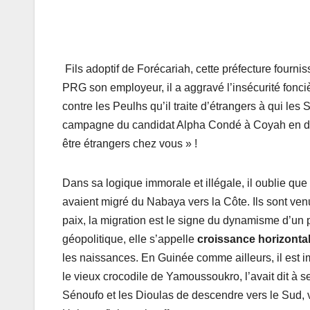
Fils adoptif de Forécariah, cette préfecture fournis
PRG son employeur, il a aggravé l’insécurité fonc
contre les Peulhs qu’il traite d’étrangers à qui le
campagne du candidat Alpha Condé à Coyah en disen
être étrangers chez vous » !
Dans sa logique immorale et illégale, il oublie que l
avaient migré du Nabaya vers la Côte. Ils sont v
paix, la migration est le signe du dynamisme d’u
géopolitique, elle s’appelle
croissance horizonta
les naissances. En Guinée comme ailleurs, il est 
le vieux crocodile de Yamoussoukro, l’avait dit à 
Sénoufo et les Dioulas de descendre vers le Sud, v