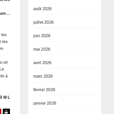
août 2026
khon…
juillet 2026
 les
juin 2026
e les
en
mai 2026
du un
avril 2026
 Le
nts à
mars 2026
février 2026
B M L
janvier 2026