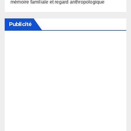
mémoire familiale et regard anthropologique
Publicité
Soutenez notre média en désactivant votre
bloqueur de publicité