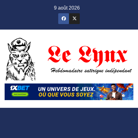
Skip
9 août 2026
to
content