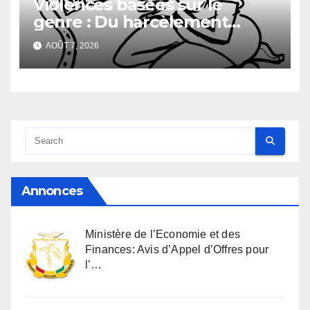
Violences basées sur le
genre : Du harcèlement
sexuel
AOÛT 7, 2026
Annonces
Ministère de l’Economie et des
Finances: Avis d’Appel d’Offres pour
l’…