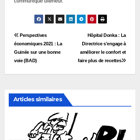
communiqué ultérieur.
Navigation
Perspectives
Hôpital Donka : La
économiques 2021 : La
Directrice s’engage à
de
Guinée sur une bonne
améliorer le confort et
l’article
voie (BAD)
faire plus de recettes
Articles similaires