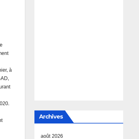
de
ment
ier, à
 BAD,
urant
2020.
Archives
nt
août 2026