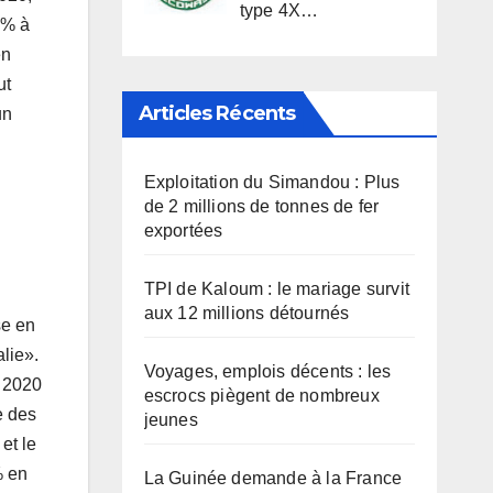
type 4X…
5% à
en
ut
Articles Récents
un
Exploitation du Simandou : Plus
de 2 millions de tonnes de fer
exportées
TPI de Kaloum : le mariage survit
aux 12 millions détournés
se en
alie».
Voyages, emplois décents : les
n 2020
escrocs piègent de nombreux
e des
jeunes
et le
% en
La Guinée demande à la France