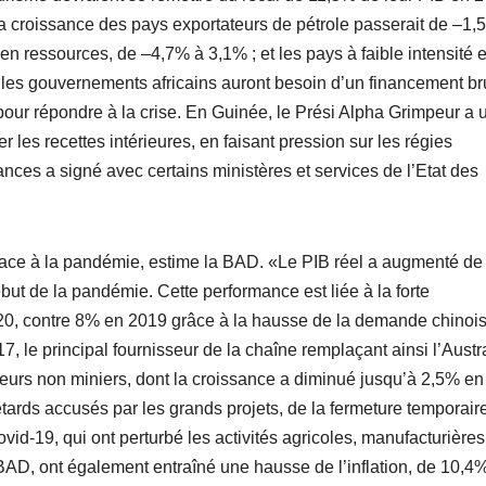
a croissance des pays exportateurs de pétrole passerait de –1,
 en ressources, de –4,7% à 3,1% ; et les pays à faible intensité 
es gouvernements africains auront besoin d’un financement br
pour répondre à la crise. En Guinée, le Prési Alpha Grimpeur a 
r les recettes intérieures, en faisant pression sur les régies
nces a signé avec certains ministères et services de l’Etat des
face à la pandémie, estime la BAD. «Le PIB réel a augmenté de
ut de la pandémie. Cette performance est liée à la forte
020, contre 8% en 2019 grâce à la hausse de la demande chinoi
, le principal fournisseur de la chaîne remplaçant ainsi l’Austr
cteurs non miniers, dont la croissance a diminué jusqu’à 2,5% e
ards accusés par les grands projets, de la fermeture temporair
vid-19, qui ont perturbé les activités agricoles, manufacturières 
 BAD, ont également entraîné une hausse de l’inflation, de 10,4