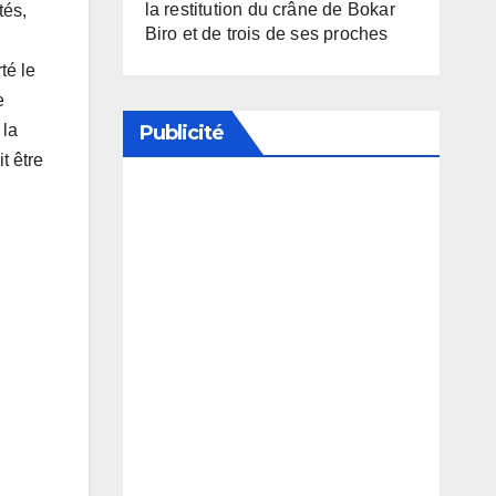
la restitution du crâne de Bokar
tés,
Biro et de trois de ses proches
té le
e
Publicité
 la
t être
Soutenez notre média en
désactivant votre bloqueur de
publicité