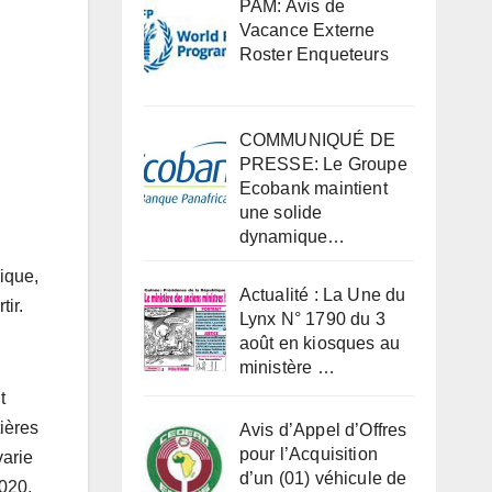
PAM: Avis de
Vacance Externe
Roster Enqueteurs
COMMUNIQUÉ DE
PRESSE: Le Groupe
Ecobank maintient
une solide
dynamique…
ique,
Actualité : La Une du
tir.
Lynx N° 1790 du 3
août en kiosques au
ministère …
t
ières
Avis d’Appel d’Offres
pour l’Acquisition
varie
d’un (01) véhicule de
020,