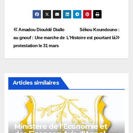
Navigation
Amadou Diouldé Diallo
Sékou Koundouno :
au gnouf : Une marche de
L’Histoire est pourtant là
de
protestation le 31 mars
l’article
Articles similaires
Ministère de l’Economie et