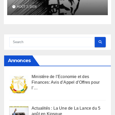
familiale et regard
AOÛT 7, 2026
anthropologique
Annonces
Ministère de l’Economie et des
Finances: Avis d’Appel d’Offres pour
l’…
Actualités : La Une de La Lance du 5
août en Kiosque