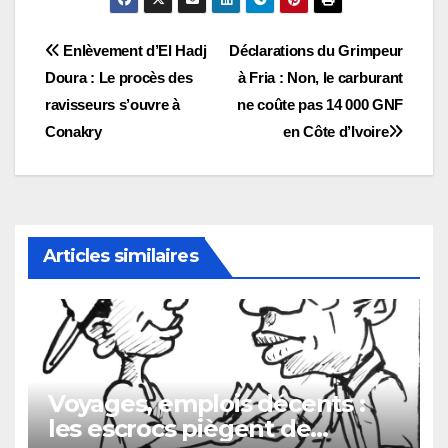
Navigation
Enlèvement d’El Hadj
Déclarations du Grimpeur
Doura : Le procès des
à Fria : Non, le carburant
de
ravisseurs s’ouvre à
ne coûte pas 14 000 GNF
l’article
Conakry
en Côte d’Ivoire
Articles similaires
Voyages, emplois décents :
les escrocs piègent de