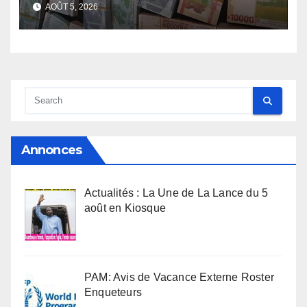
face de la Guinée
AOÛT 5, 2026
Annonces
Actualités : La Une de La Lance du 5
août en Kiosque
PAM: Avis de Vacance Externe Roster
Enqueteurs