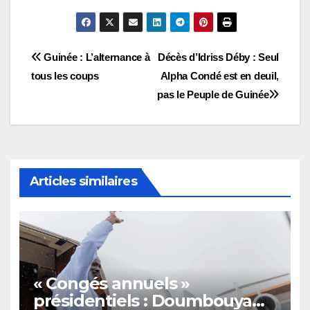
Navigation
Guinée : L’alternance à
Décès d’Idriss Déby : Seul
tous les coups
Alpha Condé est en deuil,
de
pas le Peuple de Guinée
l’article
Articles similaires
« Congés annuels »
présidentiels : Doumbouya