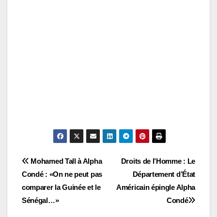
Navigation
Mohamed Tall à Alpha
Droits de l’Homme : Le
Condé : «On ne peut pas
Département d’État
de
comparer la Guinée et le
Américain épingle Alpha
l’article
Sénégal…»
Condé