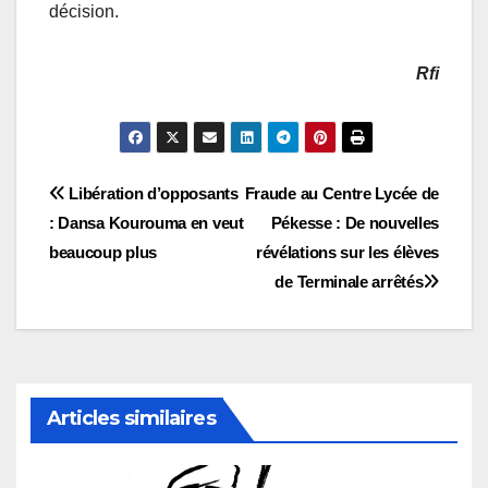
décision.
Rfi
Navigation
Libération d’opposants
Fraude au Centre Lycée de
: Dansa Kourouma en veut
Pékesse : De nouvelles
de
beaucoup plus
révélations sur les élèves
l’article
de Terminale arrêtés
Articles similaires