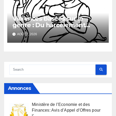
Violences basées sur le
genre : Du harcèlement
sexuel
AOÛT 7, 2026
Annonces
Ministère de l’Economie et des
Finances: Avis d’Appel d’Offres pour
l’…