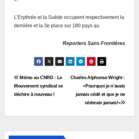
L’Erythrée et la Suède occupent respectivement la
dernière et la 3e place sur 180 pays au
Reporters Sans Frontières
Navigation
Mémo au CNRD : Le
Charles Alphonse Wright :
Mouvement syndical se
«Pourquoi je n’avais
de
déchire à nouveau !
jamais cédé et que je ne
l’article
céderais jamais!»